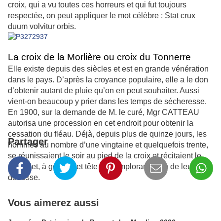
croix, qui a vu toutes ces horreurs et qui fut toujours
respectée, on peut appliquer le mot célèbre :
Stat crux
duum volvitur orbis.
La croix de la Morlière ou croix du Tonnerre
Elle existe depuis des siècles et est en grande vénération
dans le pays. D’après la croyance populaire, elle a le don
d’obtenir autant de pluie qu’on en peut souhaiter. Aussi
vient-on beaucoup y prier dans les temps de sécheresse.
En 1900, sur la demande de M. le curé, Mgr CATTEAU
autorisa une procession en cet endroit pour obtenir la
cessation du fléau. Déjà, depuis plus de quinze jours, les
Partager
hommes au nombre d’une vingtaine et quelquefois trente,
se réunissaient le soir au pied de la croix et récitaient le
chapelet, à genoux et tête nue, implorant la fin de leur
détresse.
Vous aimerez aussi
...............................................