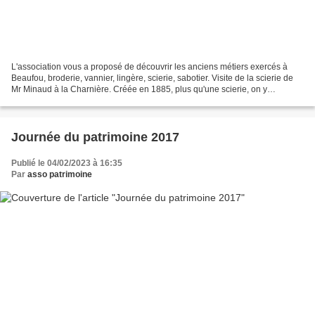
L'association vous a proposé de découvrir les anciens métiers exercés à
Beaufou, broderie, vannier, lingère, scierie, sabotier. Visite de la scierie de
Mr Minaud à la Charnière. Créée en 1885, plus qu'une scierie, on y
fabriquait des roues en bois, des...
Journée du patrimoine 2017
Publié le 04/02/2023 à 16:35
Par
asso patrimoine