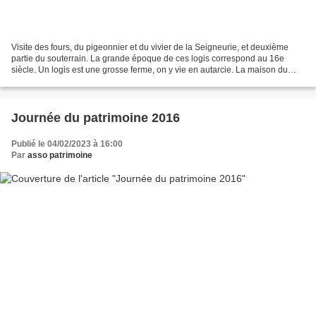
Visite des fours, du pigeonnier et du vivier de la Seigneurie, et deuxième
partie du souterrain. La grande époque de ces logis correspond au 16e
siècle. Un logis est une grosse ferme, on y vie en autarcie. La maison du
maître est au cœur du domaine. Les...
Journée du patrimoine 2016
Publié le 04/02/2023 à 16:00
Par
asso patrimoine