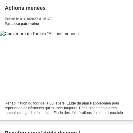
Actions menées
Publié le 01/10/2022 à 16:48
Par
asso patrimoine
Réhabilitation du four de la Bulletière. Etude du plan Napoléonien pour
répertorier les bâtiments qui existent toujours. Déchiffrage des pierres
tombales du jardin de la cure. Etude des délibérations du conseil municipal.
Recherches sur les maires et...
Beaufou : quel drôle de nom !