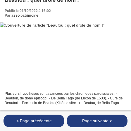
Publié le 01/10/2022 à 16:02
Par
asso patrimoine
Plusieurs hypothèses sont avancées par les chroniques paroissiales : -
Beaufon, de dono episcopi. - De Bella Fago (de Luçon de 1533). - Cure de
Beaufort. - Ecclessia de Beafou (XIIIème siècle). - Beufou, de Bella Fago
(synode de 1606). Les érudits expliquent...
< Page précédente
Page suivante >