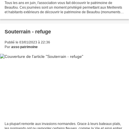
Tous les ans en juin, l'association vous fait découvrir le patrimoine de
Beaufou. Ces journées sont un moment privilégié permettant aux Meillerets
et habitants extérieurs de découvrir le patrimoine de Beaufou (monuments,
église, châteaux, maisons de...
Souterrain - refuge
Publié le 03/01/2023 à 22:36
Par
asso patrimoine
La plupart remonte aux invasions normandes. Grace à leurs bateaux plats,
les normands ont pu remonter certains fleuves, comme la Vie et ainsi entrer