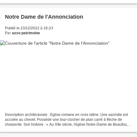
nommés pour l'entretien de chacune...
Notre Dame de l'Annonciation
Publié le 23/12/2022 à 16:23
Par
asso patrimoine
Description architecturale : Eglise romane en croix latine. Une sacristie est
accolée au chevet. Possède une tour-clocher de plan carré à flèche de
charpente. Son histoire : « Au XIIe siècle, l'église Notre-Dame de Beaufou,
Beata Maria de bella fago,...